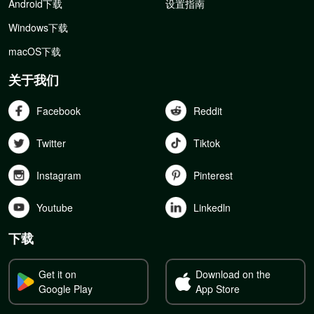
Android下载
设置指南
Windows下载
macOS下载
关于我们
Facebook
Reddit
Twitter
Tiktok
Instagram
Pinterest
Youtube
Linkedln
下载
Get it on
Download on the
Google Play
App Store