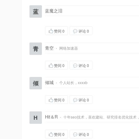
蓝
蓝魔之泪
赞同
0
评论 0
青
青空
·
网络加速器
赞同
0
评论 0
倾
倾城
·
个人站长，xxxxb
赞同
0
评论 0
H
Hit＆R
·
十年seo技术，喜欢建站、研究排名优化技术
赞同
0
评论 0