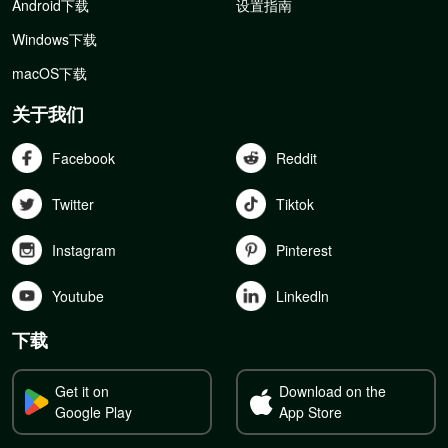
Android下载
设置指南
Windows下载
macOS下载
关于我们
Facebook
Reddit
Twitter
Tiktok
Instagram
Pinterest
Youtube
Linkedln
下载
Get it on
Download on the
Google Play
App Store