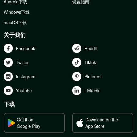
Android下载
设置指南
Windows下载
macOS下载
关于我们
Facebook
Reddit
Twitter
Tiktok
Instagram
Pinterest
Youtube
Linkedln
下载
Get it on
Download on the
Google Play
App Store