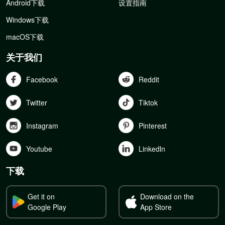
Android下载
设置指南
Windows下载
macOS下载
关于我们
Facebook
Reddit
Twitter
Tiktok
Instagram
Pinterest
Youtube
Linkedln
下载
Get it on
Download on the
Google Play
App Store