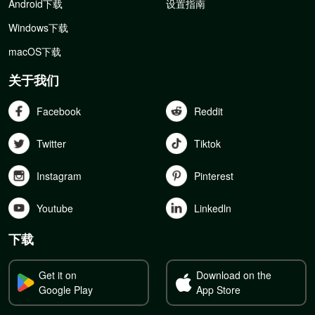
Android下载
设置指南
Windows下载
macOS下载
关于我们
Facebook
Reddit
Twitter
Tiktok
Instagram
Pinterest
Youtube
Linkedln
下载
Get it on
Download on the
Google Play
App Store