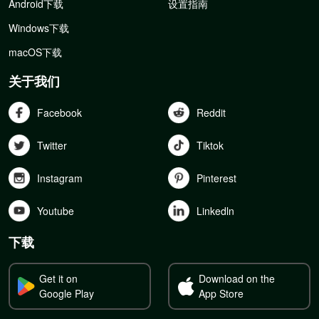
Android下载
设置指南
Windows下载
macOS下载
关于我们
Facebook
Reddit
Twitter
Tiktok
Instagram
Pinterest
Youtube
Linkedln
下载
Get it on
Download on the
Google Play
App Store