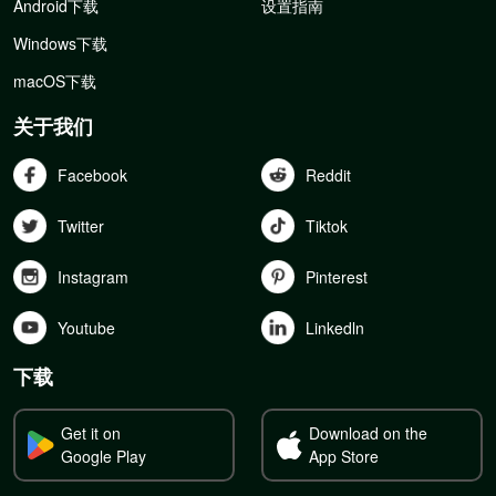
Android下载
设置指南
Windows下载
macOS下载
关于我们
Facebook
Reddit
Twitter
Tiktok
Instagram
Pinterest
Youtube
Linkedln
下载
Get it on
Download on the
Google Play
App Store