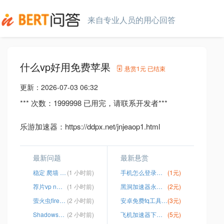
来自专业人员的用心回答
什么vp好用免费苹果
悬赏
1元
已结束
更新：
2026-07-03 06:32
*** 次数：1999998 已用完，请联系开发者***
乐游加速器：https://ddpx.net/jnjeaop1.html
最新问题
最新悬赏
稳定 爬墙 工具
(1 小时前)
手机怎么登录谷歌
(1元)
荐片vp n下载
(1 小时前)
黑洞加速器永久免费外网
(2元)
萤火虫firefly 加速器
(2 小时前)
安卓免费fq工具最新
(3元)
Shadowsocket 安卓
(2 小时前)
飞机加速器下载安卓
(5元)