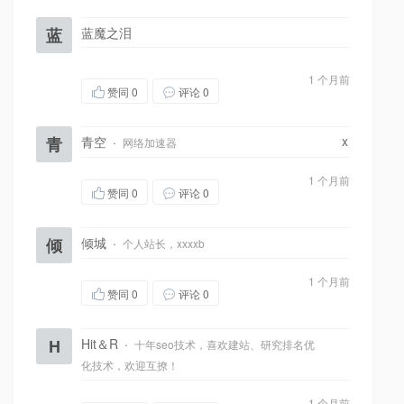
蓝
蓝魔之泪
1 个月前
赞同
0
评论 0
x
青
青空
·
网络加速器
1 个月前
赞同
0
评论 0
倾
倾城
·
个人站长，xxxxb
1 个月前
赞同
0
评论 0
H
Hit＆R
·
十年seo技术，喜欢建站、研究排名优
化技术，欢迎互撩！
1 个月前