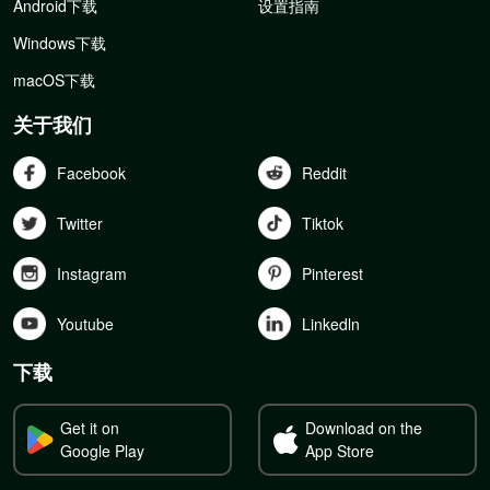
Android下载
设置指南
Windows下载
macOS下载
关于我们
Facebook
Reddit
Twitter
Tiktok
Instagram
Pinterest
Youtube
Linkedln
下载
Get it on
Download on the
Google Play
App Store