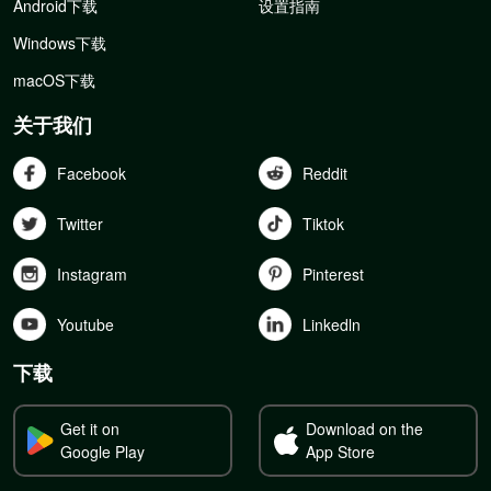
Android下载
设置指南
Windows下载
macOS下载
关于我们
Facebook
Reddit
Twitter
Tiktok
Instagram
Pinterest
Youtube
Linkedln
下载
Get it on
Download on the
Google Play
App Store