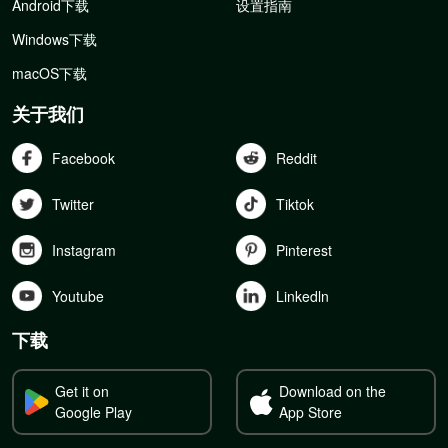
Android下载
设置指南
Windows下载
macOS下载
关于我们
Facebook
Reddit
Twitter
Tiktok
Instagram
Pinterest
Youtube
Linkedln
下载
Get it on
Download on the
Google Play
App Store