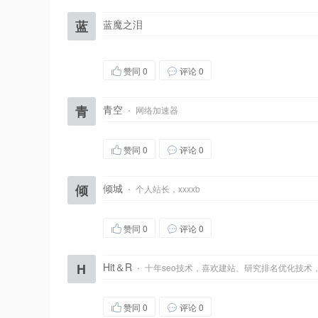
蓝
蓝魔之泪
赞同
0
评论 0
青
青空
·
网络加速器
赞同
0
评论 0
倾
倾城
·
个人站长，xxxxb
赞同
0
评论 0
H
Hit＆R
·
十年seo技术，喜欢建站、研究排名优化技术
赞同
0
评论 0