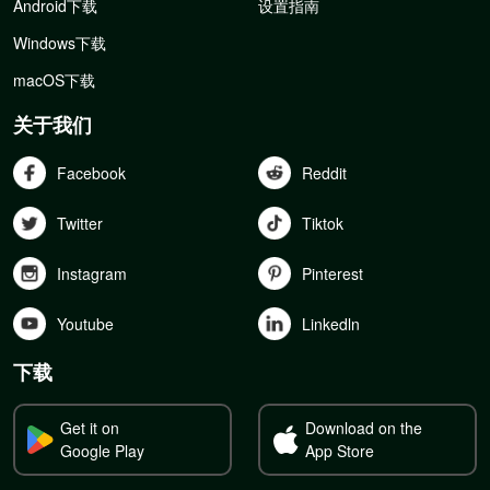
Android下载
设置指南
Windows下载
macOS下载
关于我们
Facebook
Reddit
Twitter
Tiktok
Instagram
Pinterest
Youtube
Linkedln
下载
Get it on
Download on the
Google Play
App Store